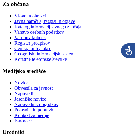
Za občana
Vloge in obrazci
Javna naročila, razpisi in objave
Katalog informacij javnega značaja
Varstvo osebnih podatkov
Varuhov kotiček
Register predpisov
Ceniki, tarife, takse
Geografski informacijski sistem
Koristne telefonske številke
Medijsko središče
Novice
Obvestila za javnost
Napovedi
Jeseniške novice
Napovednik dogodkov
Pojasnila in popravki
Kontakt za medije
E-novice
Uredniki