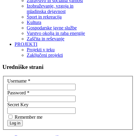
Zdravstvo in socialna varnost
Izobraževanje, vzgoja in
mladinska dejavnost
Šport in rekreacija
Kultura
Gospodarske javne službe
Varstvo okolja in raba energije
Zaščita in reševanje
PROJEKTI
Projekti v teku
Zaključeni projekti
Uredniške strani
Username
*
Password
*
Secret Key
Remember me
Log in