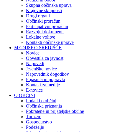
Skupna občinska uprava
Krajevne skupnosti
Drugi organi
Občinski proračun
Participativni proračun
Razvojni dokumenti
Lokalne volitve
Kontakti občinske uprave
MEDIJSKO SREDIŠČE
Novice
Obvestila za javnost
Napovedi
Jeseniške novice
Napovednik dogodkov
Pojasnila in popravki
Kontakt za medije
E-novice
O OBČINI
Podatki o občini
Občinska priznanja
Pobratene in prijateljske občine
Turizem
Gospodarstvo
Podeželje