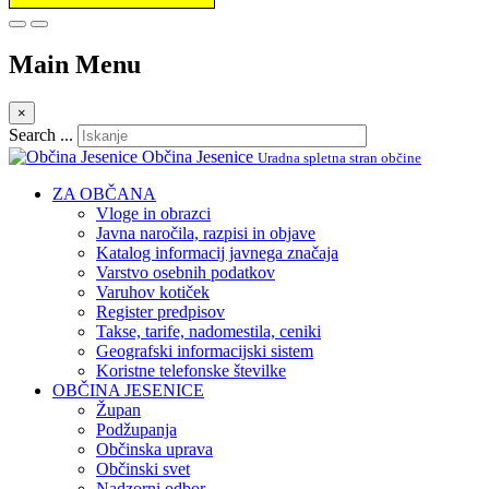
Prosimo,
upoštevajte:
To
Main Menu
spletno
mesto
vključuje
×
sistem
Search ...
dostopnosti.
Občina Jesenice
Uradna spletna stran občine
ZA OBČANA
Vloge in obrazci
Javna naročila, razpisi in objave
Katalog informacij javnega značaja
Varstvo osebnih podatkov
Varuhov kotiček
Register predpisov
Takse, tarife, nadomestila, ceniki
Geografski informacijski sistem
Koristne telefonske številke
OBČINA JESENICE
Župan
Podžupanja
Občinska uprava
Občinski svet
Nadzorni odbor